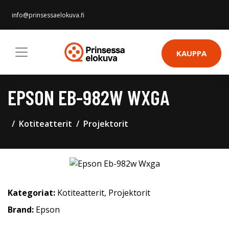
info@prinsessaelokuva.fi
KAUPPA
EPSON EB-982W WXGA
Kotiteatterit
Projektorit
Kategoriat:
Kotiteatterit
,
Projektorit
Brand:
Epson