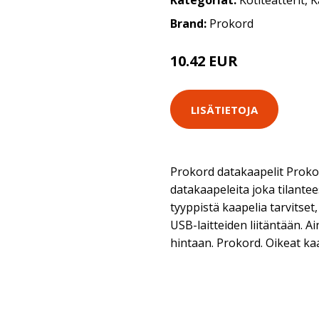
Kategoriat:
Kotiteatterit
,
K
Brand:
Prokord
10.42 EUR
LISÄTIETOJA
Prokord datakaapelit Prokord
datakaapeleita joka tilante
tyyppistä kaapelia tarvitset,
USB-laitteiden liitäntään. A
hintaan. Prokord. Oikeat ka