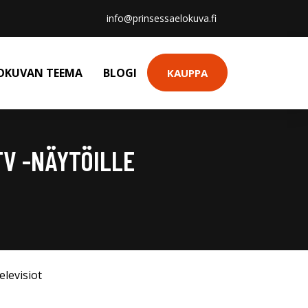
info@prinsessaelokuva.fi
OKUVAN TEEMA
BLOGI
KAUPPA
TV -NÄYTÖILLE
elevisiot