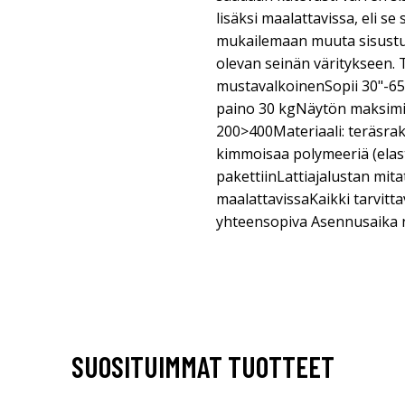
lisäksi maalattavissa, eli s
mukailemaan muuta sisustus
olevan seinän väritykseen. 
mustavalkoinenSopii 30"-65
paino 30 kgNäytön maksimi
200>400Materiaali: teräsra
kimmoisaa polymeeriä (ela
pakettiinLattiajalustan mit
maalattavissaKaikki tarvitt
yhteensopiva Asennusaika n
SUOSITUIMMAT TUOTTEET