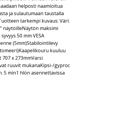
e saadaan helposti naamioitua
ta ja sulautumaan taustalla
Tuotteen tarkempi kuvaus: Väri:
" näytöilleNäytön maksimi
 syvyys 50 mm VESA
kenne (5mm)Stabilointilevy
stomeeri)Kaapelikouru kuuluu
at 707 x 273mmVarsi
avat ruuvit mukanaKipsi-/gyproc
. 5 min1 hlön asennettavissa