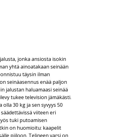
alusta, jonka ansiosta isokin
ilman yhtä ainoatakaan seinään
 onnistuu täysin ilman
ision seinäasennus enää paljon
in jalustan haluamaasi seinää
ilevy tukee television jämäkästi.
 olla 30 kg ja sen syvyys 50
äädettävissä viiteen eri
myös tuki putoamisen
kin on huomioitu: kaapelit
älle piiloon. Telineen varsi on