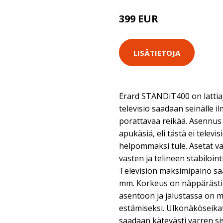
399 EUR
LISÄTIETOJA
Erard STANDiT400 on lattiaj
televisio saadaan seinälle 
porattavaa reikää. Asennus
apukäsiä, eli tästä ei telev
helpommaksi tule. Asetat va
vasten ja telineen stabiloint
Television maksimipaino saa
mm. Korkeus on näppärästi s
asentoon ja jalustassa on 
estämiseksi. Ulkonäköseikat
saadaan kätevästi varren sis